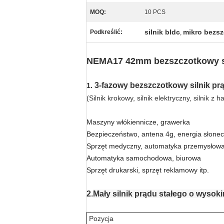
MOQ:
10 PCS
silnik bldc
mikro bezsz
Podkreślić:
,
NEMA17 42mm bezszczotkowy siln
3-fazowy bezszczotkowy silnik pr
1.
(Silnik krokowy, silnik elektryczny, silnik z
Maszyny włókiennicze, grawerka
Bezpieczeństwo, antena 4g, energia słone
Sprzęt medyczny, automatyka przemysłow
Automatyka samochodowa, biurowa
Sprzęt drukarski, sprzęt reklamowy itp.
2.
Mały silnik prądu stałego o wys
Pozycja