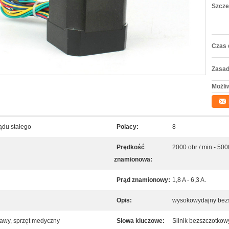
Szcze
Czas 
Zasad
Możli
ądu stałego
Polacy:
8
Prędkość
2000 obr / min - 500
znamionowa:
Prąd znamionowy:
1,8 A - 6,3 A.
Opis:
wysokowydajny bezsz
awy, sprzęt medyczny
Słowa kluczowe:
Silnik bezszczotkow