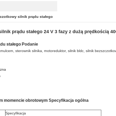
czotkowy silnik prądu stałego
ik prądu stałego 24 V 3 fazy z dużą prędkością 40
ądu stałego
Podanie
 hamulcem, sterownik silnika, motoreduktor, silnik bldc, silnik bezszczotko
czna
a
okim momencie obrotowym
Specyfikacja ogólna
Specyfikacja