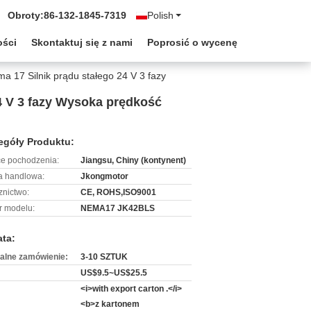
Obroty:
86-132-1845-7319
Polish
ości
Skontaktuj się z nami
Poprosić o wycenę
a 17 Silnik prądu stałego 24 V 3 fazy
4 V 3 fazy Wysoka prędkość
egóły Produktu:
ce pochodzenia:
Jiangsu, Chiny (kontynent)
 handlowa:
Jkongmotor
znictwo:
CE, ROHS,ISO9001
 modelu:
NEMA17 JK42BLS
ata:
alne zamówienie:
3-10 SZTUK
US$9.5~US$25.5
<i>with export carton .</i>
<b>z kartonem