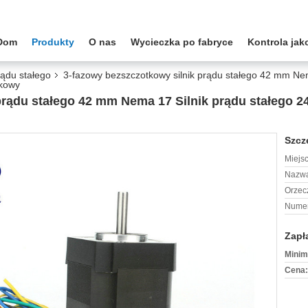
Dom
Produkty
O nas
Wycieczka po fabryce
Kontrola jak
rądu stałego
3-fazowy bezszczotkowy silnik prądu stałego 42 mm Nem
tkowy
prądu stałego 42 mm Nema 17 Silnik prądu stałego 2
Szcz
Miejs
Nazwa
Orzec
Numer
Zapł
Minim
Cena: