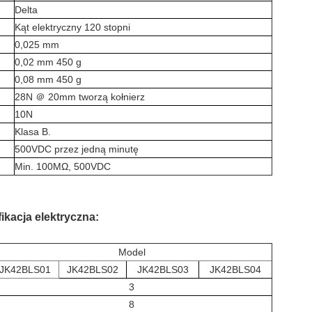
Delta
Kąt elektryczny 120 stopni
0,025 mm
0,02 mm 450 g
0,08 mm 450 g
28N ＠ 20mm tworzą kołnierz
10N
Klasa B.
500VDC przez jedną minutę
Min. 100MΩ, 500VDC
ikacja elektryczna:
Model
JK42BLS01
JK42BLS02
JK42BLS03
JK42BLS04
3
8