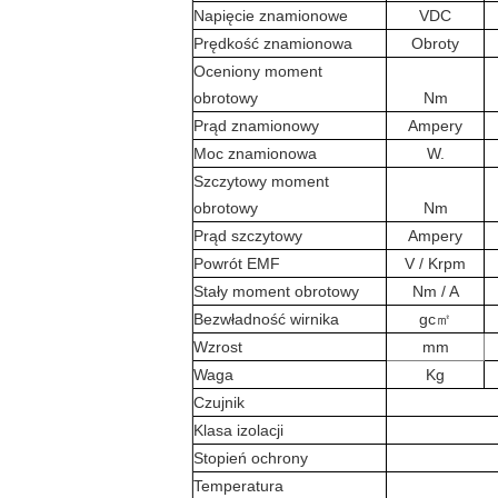
Napięcie znamionowe
VDC
Prędkość znamionowa
Obroty
Oceniony moment
obrotowy
Nm
Prąd znamionowy
Ampery
Moc znamionowa
W.
Szczytowy moment
obrotowy
Nm
Prąd szczytowy
Ampery
Powrót EMF
V / Krpm
Stały moment obrotowy
Nm / A
Bezwładność wirnika
gc㎡
Wzrost
mm
Waga
Kg
Czujnik
Klasa izolacji
Stopień ochrony
Temperatura