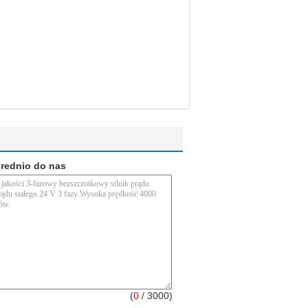
średnio do nas
(
0
/ 3000)