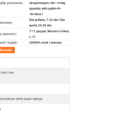
góły pakowania:
eksportowym.</b> <i>big
quantity with pallet</i>
<b>duża i
Dla próbek, 7-15 dni / Dla
dostawy:
partii, 15-25 dni
T / T, paypal, Western Union,
y płatności:
L / C
wość Supply:
100000 sztuk / miesiąc
Kontakt
0 obr / min
czotkowy silnik prądu stałego
y