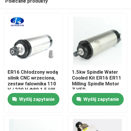
Polecane produkty
ER16 Chłodzony wodą
1.5kw Spindle Water
silnik CNC wrzeciona,
Cooled Kit ER16 ER11
zestaw falownika 110
Milling Spindle Motor
V / 220 V Φ80 1,5 kW
Z VFD
Dom
Wyślij zapytanie
Wyślij zapytanie
Produkty
O nas