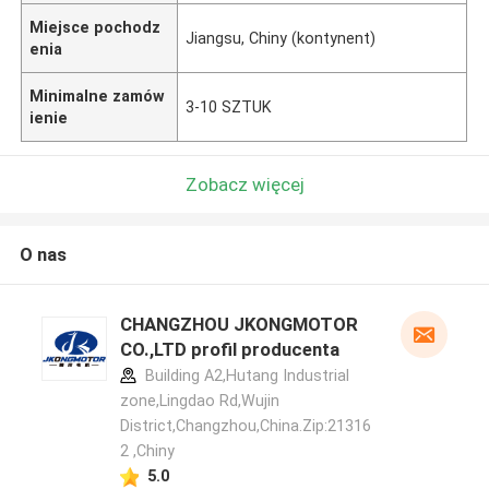
Miejsce pochodz
Jiangsu, Chiny (kontynent)
enia
Minimalne zamów
3-10 SZTUK
ienie
Zobacz więcej
O nas
CHANGZHOU JKONGMOTOR
CO.,LTD profil producenta
Building A2,Hutang Industrial
zone,Lingdao Rd,Wujin
District,Changzhou,China.Zip:21316
2 ,Chiny
5.0