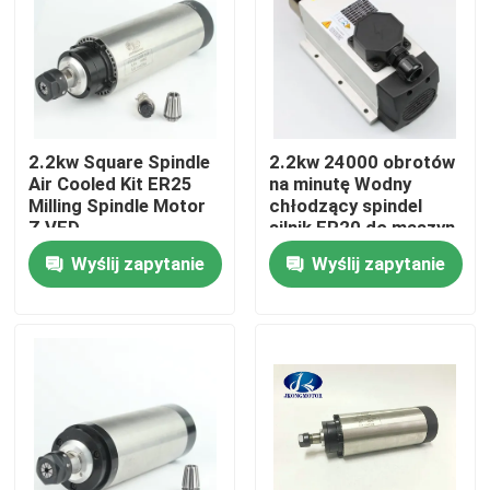
Wycieczka po fabryce
Kontrola jakości
2.2kw Square Spindle
2.2kw 24000 obrotów
Air Cooled Kit ER25
na minutę Wodny
Skontaktuj się z nami
Milling Spindle Motor
chłodzący spindel
Z VFD
silnik ER20 do maszyn
CNC
Wyślij zapytanie
Wyślij zapytanie
Poprosić o wycenę
zintegrowany serwosilnik krokowy
Zintegrowany silnik serwo prądu stałego
Bezszczotkowy silnik prądu stałego