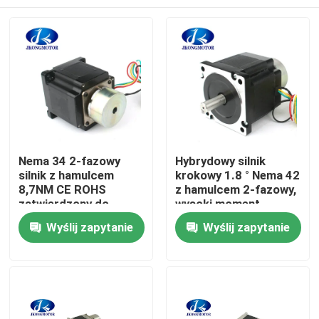
Nema 34 2-fazowy
Hybrydowy silnik
silnik z hamulcem
krokowy 1.8 ° Nema 42
8,7NM CE ROHS
z hamulcem 2-fazowy,
zatwierdzony do
wysoki moment
maszyny Cnc
obrotowy 28NM
Dom
Wyślij zapytanie
Wyślij zapytanie
Produkty
O nas