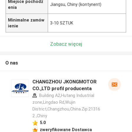
Miejsce pochodz
Jiangsu, Chiny (kontynent)
enia
Minimalne zamów
3-10 SZTUK
ienie
Zobacz więcej
O nas
CHANGZHOU JKONGMOTOR
CO.,LTD profil producenta
Building A2,Hutang Industrial
zone,Lingdao Rd,Wujin
District,Changzhou,China.Zip:21316
2 ,Chiny
5.0
zweryfikowane Dostawca