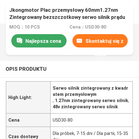
Jkongmotor Plac przemysłowy 60mm1.27nm
Zintegrowany bezszczotkowy serwo silnik prądu
stałego 400W 48V zintegrowany sterownik z
MOQ：10 PCS
Cena：USD30-80
jakością CE
Najlepsza cena
Skontaktuj się z
nami
OPIS PRODUKTU
Serwo silnik zintegrowany z kwadr
atem przemysłowym
High Light:
,
1.27nm zintegrowany serwo silnik
,
48v zintegrowany serwo silnik
Cena
USD30-80
Dla próbek, 7-15 dni / Dla partii, 15-35
Czas dostawy