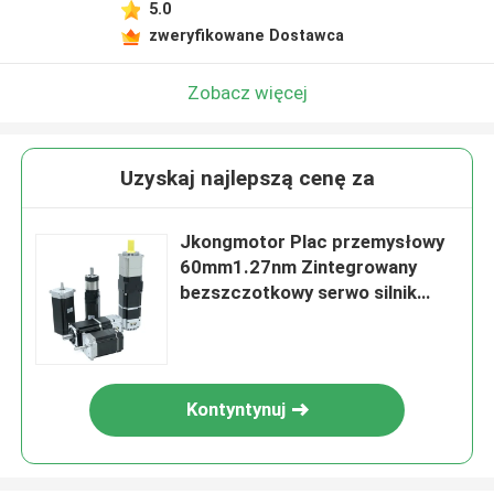
5.0
zweryfikowane Dostawca
Zobacz więcej
Uzyskaj najlepszą cenę za
Jkongmotor Plac przemysłowy
60mm1.27nm Zintegrowany
bezszczotkowy serwo silnik
prądu stałego 400W 48V
zintegrowany sterownik z
jakością CE
Kontyntynuj