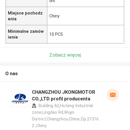
dni
Miejsce pochodz
Chiny
enia
Minimalne zamów
10 PCS
ienie
Zobacz więcej
O nas
CHANGZHOU JKONGMOTOR
CO.,LTD profil producenta
Building A2,Hutang Industrial
zone,Lingdao Rd,Wujin
District,Changzhou,China.Zip:21316
2 ,Chiny