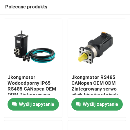
Polecane produkty
Jkongmotor
Jkongmotor RS485
Wodoodporny IP65
CANopen OEM ODM
RS485 CANopen OEM
Zintegrowany serwo
Dom
ODM Zintegrowany
silnik biegów stałych
Silnik Servo DC Nema
Nema 17 23 24 34
Wyślij zapytanie
Wyślij zapytanie
17 23 24 34
Serwo silnik bez
Produkty
Bezszczotkowy Silnik
szczotek Bldc z
Servo Bldc ze
zintegrowanymi
Zintegrowanymi
sterownikami
O nas
Wbudowanymi