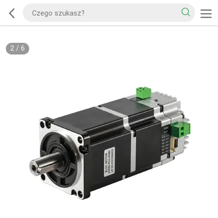
2
/
6